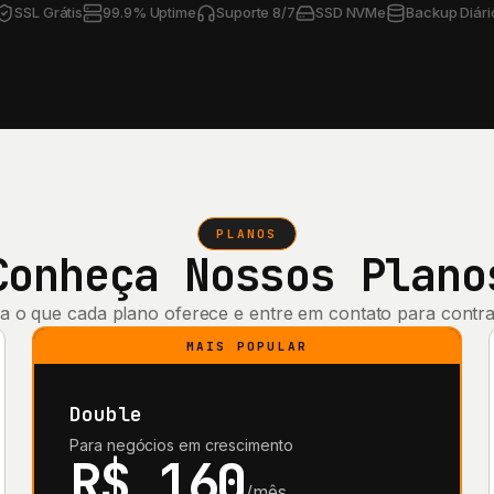
SSL Grátis
99.9% Uptime
Suporte 8/7
SSD NVMe
Backup Diári
PLANOS
Conheça Nossos Plano
ja o que cada plano oferece e entre em contato para contra
MAIS POPULAR
Double
Para negócios em crescimento
R$ 160
/mês