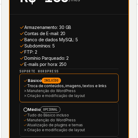
Armazenamento: 30 GB
Contas de E-mail: 20
Banco de dados MySQL: 5
Subdomínios: 5
FTP: 2
Domínio Parqueado: 2
E-mails por hora: 250
SUPORTE WORDPRESS
Básico
INCLUÍDO
Troca de conteúdos, imagens, textos e links
Manutenção do WordPress
Criação e modificação de layout
Médio
OPCIONAL
Tudo do Básico incluso
Manutenção do WordPress
Atualização de plugins e temas
Criação e modificação de layout