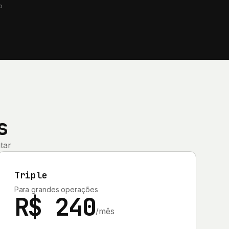
o
s
tar
Triple
Para grandes operações
R$ 240
/mês