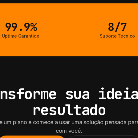
99.9%
8/7
Uptime Garantido
Suporte Técnico
nsforme sua idei
resultado
e um plano e comece a usar uma solução pensada para
com você.