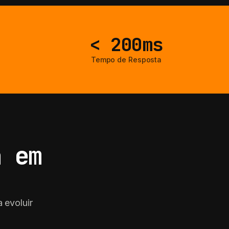
< 200ms
Tempo de Resposta
a em
 evoluir