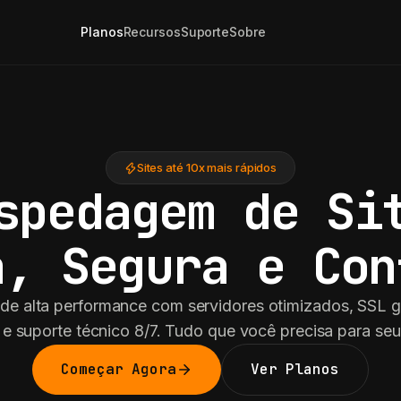
Planos
Recursos
Suporte
Sobre
Sites até 10x mais rápidos
spedagem de Si
a, Segura e Con
a de alta performance com servidores otimizados, SSL g
e suporte técnico 8/7. Tudo que você precisa para seu 
Começar Agora
Ver Planos