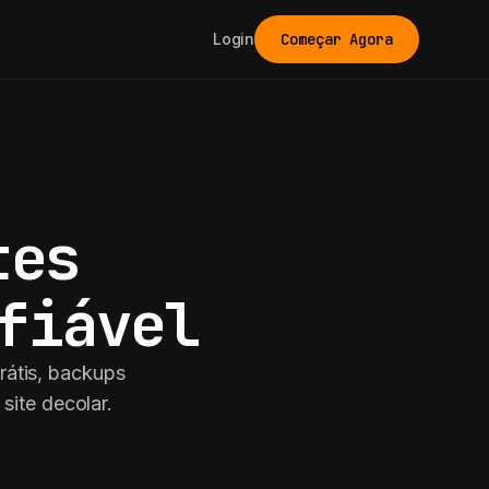
Login
Começar Agora
tes
fiável
rátis, backups
site decolar.